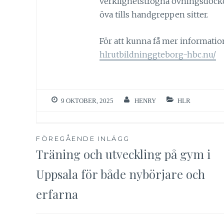
verklighetstrogna övningsdocko
öva tills handgreppen sitter.
För att kunna få mer informati
hlrutbildninggteborg-hbc.nu/
9 OKTOBER, 2025
HENRY
HLR
Inläggsnavigering
FÖREGÅENDE INLÄGG
Träning och utveckling på gym i
Uppsala för både nybörjare och
erfarna