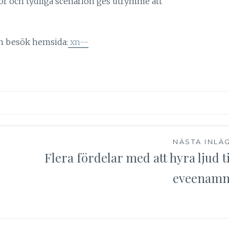
r och tydliga scenarion ges utrymme att
on besök hemsida:
xn--
NÄSTA INLÄ
Flera fördelar med att hyra ljud ti
eveenam