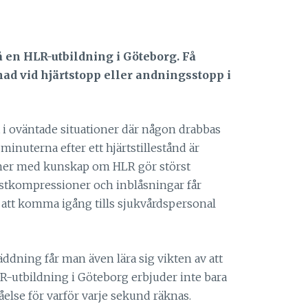
å en HLR-utbildning i Göteborg. Få
d vid hjärtstopp eller andningsstopp i
i oväntade situationer där någon drabbas
 minuterna efter ett hjärtstillestånd är
oner med kunskap om HLR gör störst
röstkompressioner och inblåsningar får
 att komma igång tills sjukvårdspersonal
äddning får man även lära sig vikten av att
R-utbildning i Göteborg erbjuder inte bara
åelse för varför varje sekund räknas.